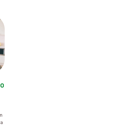
to
un
ra