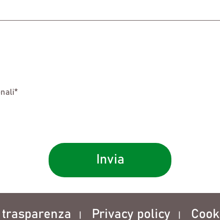
nali*
Invia
e trasparenza
Privacy policy
Cooki
|
|