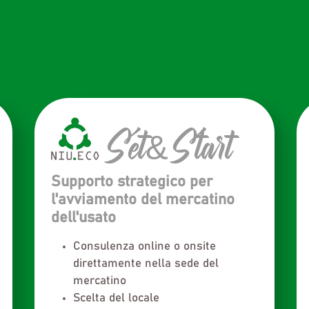
Set&Start
Supporto strategico per
l'avviamento del mercatino
dell'usato
Consulenza online o onsite
direttamente nella sede del
mercatino
Scelta del locale