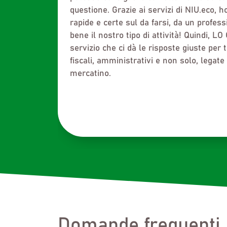
cercavo e ho trovato uno staff molto dispo
vorrei incentivare l’unione tra colleghi, sia
franchising che non, perché l’obiettivo è 
Ritengo che l’unione consenta di aprire n
essere ascoltati su tanti argomenti, tra i
Domande frequenti