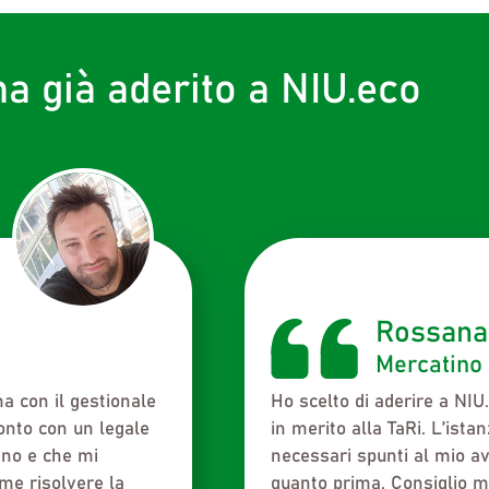
ha già aderito a NIU.eco
Claus La
online
Portobello
isolvere un
Sono in questo settore da
egistro somme in
riconosciuti come una vera
onsiglio molto
che non ci sia un inquadra
le risposte che
normative da rispettare 