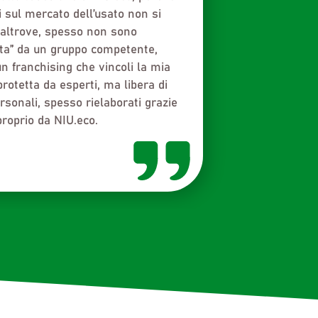
iù di 3.000 mercatini e sono
fare la differenza e dire la
lio vivamente di entrare a far
elto di farne parte anche perché
 e i miei colleghi a evitare o
i futuri!