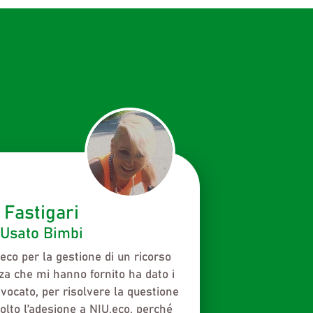
ngballe
l 1993 e, ad oggi, non siamo ancora
 e propria categoria. Questo fa sì
mento specifico e che le
varino da comune a comune. In
Next