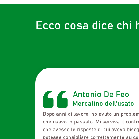
Ecco cosa dice chi 
Fulvia Zucchini
Arteinusi-mercatino 
Sono entrata a far parte di NIU.eco per r
problema contingente: la gestione del r
deposito. Il problema è stato risolto e c
l’adesione a NIU.eco, perché ho ricevuto 