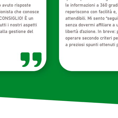
nibile. Inoltre,
Italia siamo attualmente p
 affiliati a
convinto che uniti potremo 
lo stesso per tutti.
nostra. Ecco perché consig
uove possibilità e di
parte di NIU.eco. Io ho sc
 quali IVA e TaRi.
sono sicuro che aiuterà me
superare eventuali problem