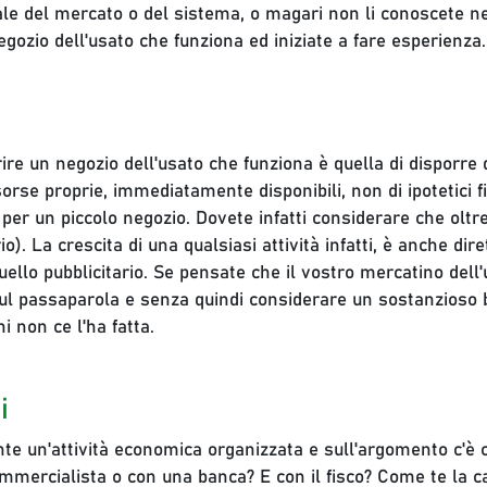
ale del mercato o del sistema, o magari non li conoscete ne
gozio dell'usato che funziona ed iniziate a fare esperienza.
ire un negozio dell'usato che funziona è quella di disporre
isorse proprie, immediatamente disponibili, non di ipotetic
 per un piccolo negozio. Dovete infatti considerare che oltr
o). La crescita di una qualsiasi attività infatti, è anche di
uello pubblicitario. Se pensate che il vostro mercatino del
sul passaparola e senza quindi considerare un sostanzioso b
i non ce l'ha fatta.
i
 un'attività economica organizzata e sull'argomento c'è chi 
mmercialista o con una banca? E con il fisco? Come te la cav